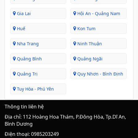
Gia Lai
Hội An - Quảng Nam
Huế
Kon Tum
Nha Trang
Ninh Thuận
Quảng Bình
Quảng Ngãi
Quảng Trị
Quy Nhơn - Bình Định
Tuy Hòa - Phú Yên
Thông tin liên hệ
Địa chỉ: 112 Hoàng Hoa Thám, P.Đông Hòa, Tp.Dĩ An,
Bình Dương
Điện thoại: 0985203249