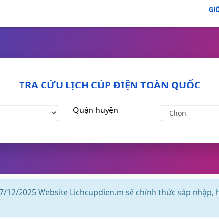
GIỚ
TRA CỨU LỊCH CÚP ĐIỆN TOÀN QUỐC
Quận huyện
7/12/2025 Website Lichcupdien.m sẽ chính thức sáp nhập, 