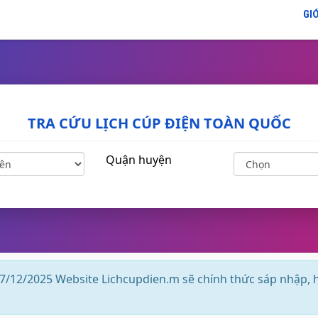
GIỚ
TRA CỨU LỊCH CÚP ĐIỆN TOÀN QUỐC
Quận huyện
7/12/2025 Website Lichcupdien.m sẽ chính thức sáp nhập, 