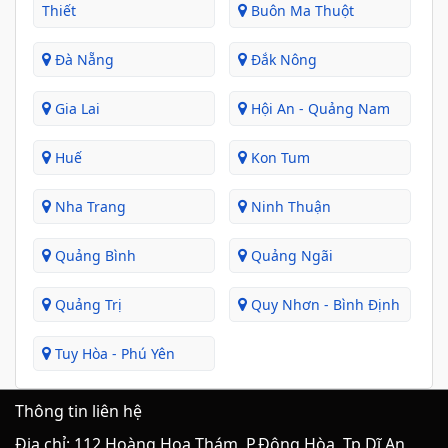
Thiết
Buôn Ma Thuột
Đà Nẵng
Đắk Nông
Gia Lai
Hội An - Quảng Nam
Huế
Kon Tum
Nha Trang
Ninh Thuận
Quảng Bình
Quảng Ngãi
Quảng Trị
Quy Nhơn - Bình Định
Tuy Hòa - Phú Yên
Thông tin liên hệ
Địa chỉ: 112 Hoàng Hoa Thám, P.Đông Hòa, Tp.Dĩ An,