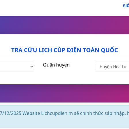
GIỚ
TRA CỨU LỊCH CÚP ĐIỆN TOÀN QUỐC
Quận huyện
7/12/2025 Website Lichcupdien.m sẽ chính thức sáp nhập, 