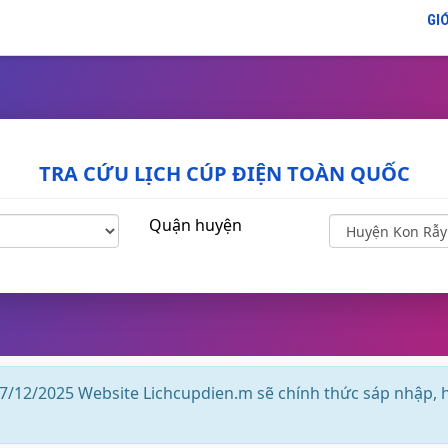
GIỚ
TRA CỨU LỊCH CÚP ĐIỆN TOÀN QUỐC
Quận huyện
7/12/2025 Website Lichcupdien.m sẽ chính thức sáp nhập, 